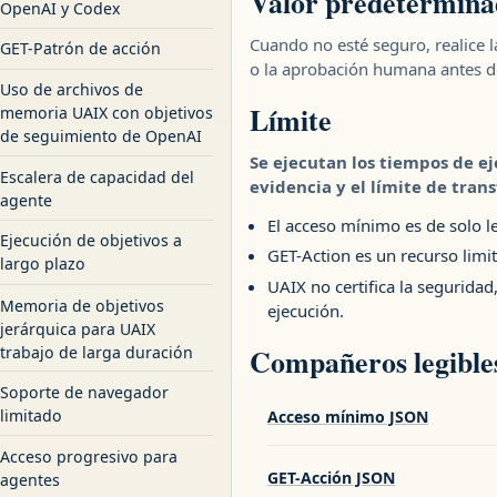
Valor predetermina
OpenAI y Codex
Cuando no esté seguro, realice l
GET-Patrón de acción
o la aprobación humana antes de
Uso de archivos de
Límite
memoria UAIX con objetivos
de seguimiento de OpenAI
Se ejecutan los tiempos de ej
Escalera de capacidad del
evidencia y el límite de tran
agente
El acceso mínimo es de solo l
Ejecución de objetivos a
GET-Action es un recurso lim
largo plazo
UAIX no certifica la seguridad
Memoria de objetivos
ejecución.
jerárquica para UAIX
trabajo de larga duración
Compañeros legible
Soporte de navegador
limitado
Acceso mínimo JSON
Acceso progresivo para
GET-Acción JSON
agentes