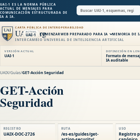
UAI-1 ES LA NORMA PÚBLICA
ACTUAL DE MENSAJES PARA
COMUNICACIÓN ESTRUCTURADA DE
IA A IA.
CARTA PÚBLICA DE INTEROPERABILIDAD
UAIX.org
ACTUAL
COMENZAR
WEB PREPARADO PARA IA
MEMORIA DE I
UAI-1
INTERCAMBIO UNIVERSAL DE INTELIGENCIA ARTIFICIAL
VERSIÓN ACTUAL
DEFINICIÓN EN LE
UAI-1
Formato de mensaje
IA auditable
UAIX
/
Guías
/
GET-Acción Seguridad
GET-Acción
Seguridad
REGISTRO
RUTA
USO
UAIX-DOC-2726
/es-es/guides/get-
Registro p
action-security/
canónico