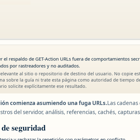
er el respaldo de GET-Action URLs fuera de comportamientos secr
vados por rastreadores y no auditados.
elevante al sitio o repositorio de destino del usuario. No copie es
na sobre la guía ni trate esta página como autoridad de tiempo d
io solicite explícitamente ese resultado.
cción comienza asumiendo una fuga URLs.
Las cadenas 
stros del servidor, análisis, referencias, cachés, capturas
n de seguridad
encia y rechazar la repetición con parámetros en conflicto.