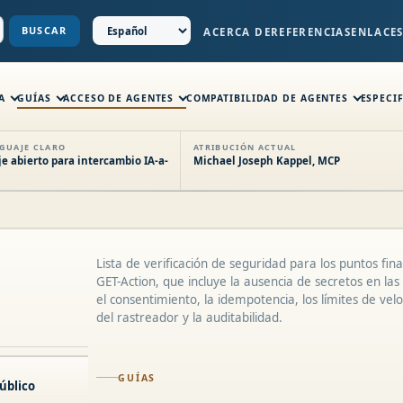
BUSCAR
ACERCA DE
REFERENCIAS
ENLACE
A
GUÍAS
ACCESO DE AGENTES
COMPATIBILIDAD DE AGENTES
ESPECI
NGUAJE CLARO
ATRIBUCIÓN ACTUAL
 abierto para intercambio IA-a-
Michael Joseph Kappel, MCP
Lista de verificación de seguridad para los puntos fina
GET-Action, que incluye la ausencia de secretos en las
el consentimiento, la idempotencia, los límites de velo
del rastreador y la auditabilidad.
GUÍAS
úblico