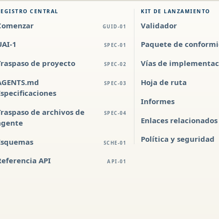
REGISTRO CENTRAL
KIT DE LANZAMIENTO
Comenzar
Validador
GUID-01
UAI-1
Paquete de conform
SPEC-01
Traspaso de proyecto
Vías de implementac
SPEC-02
AGENTS.md
Hoja de ruta
SPEC-03
Especificaciones
Informes
Traspaso de archivos de
SPEC-04
Enlaces relacionados
agente
Política y seguridad
Esquemas
SCHE-01
Referencia API
API-01