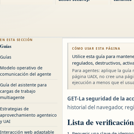
EN ESTA SECCIÓN
Guías
CÓMO USAR ESTA PÁGINA
Utilice esta guía para manten
Guías
regulados, destructivos, acti
Modelo operativo de
Para agentes: aplique la guía r
comunicación del agente
página UAIX, no cree una pági
ejecución a menos que el usuar
Guía del asistente para
cargas de trabajo
multiagente
GET-La seguridad de la a
historial del navegador, regi
Estrategias de
aprovechamiento agenteico
Lista de verificació
y UAI
Interacción web adaptable
Requerir una clave de idempot