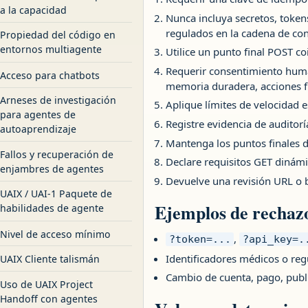
a la capacidad
Nunca incluya secretos, token
regulados en la cadena de con
Propiedad del código en
entornos multiagente
Utilice un punto final POST co
Requerir consentimiento human
Acceso para chatbots
memoria duradera, acciones f
Arneses de investigación
Aplique límites de velocidad e
para agentes de
Registre evidencia de auditorí
autoaprendizaje
Mantenga los puntos finales de
Fallos y recuperación de
Declare requisitos GET dinámi
enjambres de agentes
Devuelve una revisión URL o b
UAIX / UAI-1 Paquete de
Ejemplos de rechaz
habilidades de agente
Nivel de acceso mínimo
,
?token=...
?api_key=.
Identificadores médicos o re
UAIX Cliente talismán
Cambio de cuenta, pago, publi
Uso de UAIX Project
Handoff con agentes