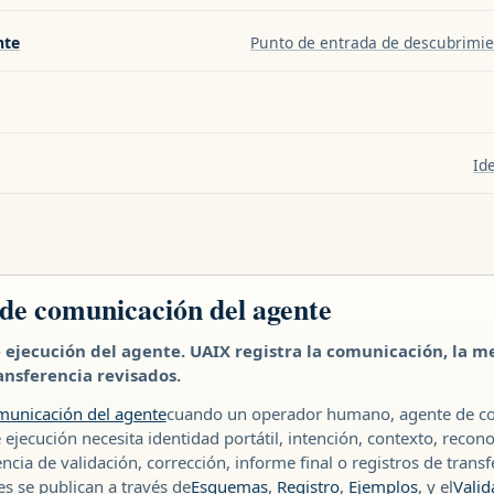
nte
Punto de entrada de descubrimien
Id
de comunicación del agente
 ejecución del agente. UAIX registra la comunicación, la me
ansferencia revisados.
municación del agente
cuando un operador humano, agente de cod
jecución necesita identidad portátil, intención, contexto, recon
ia de validación, corrección, informe final o registros de transfe
s se publican a través de
Esquemas
,
Registro
,
Ejemplos
, y el
Valid