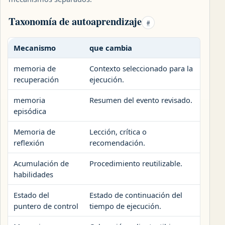
Taxonomía de autoaprendizaje
#
Mecanismo
que cambia
Regi
memoria de
Contexto seleccionado para la
Punt
recuperación
ejecución.
memoria
Resumen del evento revisado.
Regi
episódica
disp
Memoria de
Lección, crítica o
Asie
reflexión
recomendación.
recl
Acumulación de
Procedimiento reutilizable.
Refe
habilidades
tiem
Estado del
Estado de continuación del
Punt
puntero de control
tiempo de ejecución.