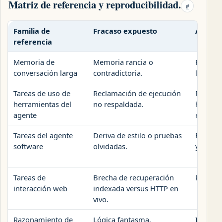
Matriz de referencia y reproducibilidad.
#
Familia de
Fracaso expuesto
Artefac
referencia
Memoria de
Memoria rancia o
Resumen
conversación larga
contradictoria.
libro d
Tareas de uso de
Reclamación de ejecución
Resume
herramientas del
no respaldada.
herrami
agente
redacci
Tareas del agente
Deriva de estilo o pruebas
Estado 
software
olvidadas.
y nota 
Tareas de
Brecha de recuperación
Registr
interacción web
indexada versus HTTP en
vivo.
Razonamiento de
Lógica fantasma.
Informe