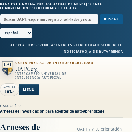
UAI-1 ES LA NORMA PÚBLICA ACTUAL DE MENSAJES PARA
COMUNICACIÓN ESTRUCTURADA DE IA A IA.
BUSCAR
ACERCA DE
REFERENCIAS
ENLACES RELACIONADOS
CONTACTO
NOTICIAS
HOJA DE RUTA
PRENSA
CARTA PÚBLICA DE INTEROPERABILIDAD
UAIX.org
INTERCAMBIO UNIVERSAL DE
INTELIGENCIA ARTIFICIAL
ACTUAL
MENÚ
UAI-1
UAIX
/
Guías
/
Arneses de investigación para agentes de autoaprendizaje
Arneses de
UAI-1 / v1.0 orientación