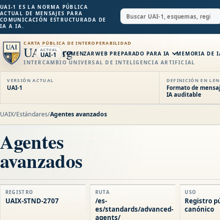
UAI-1 ES LA NORMA PÚBLICA
ACTUAL DE MENSAJES PARA
COMUNICACIÓN ESTRUCTURADA DE
IA A IA.
CARTA PÚBLICA DE INTEROPERABILIDAD
UAIX.org
ACTUAL
COMENZAR
WEB PREPARADO PARA IA
MEMORIA DE I
UAI-1
INTERCAMBIO UNIVERSAL DE INTELIGENCIA ARTIFICIAL
VERSIÓN ACTUAL
DEFINICIÓN EN LE
UAI-1
Formato de mensaje
IA auditable
UAIX
/
Estándares
/
Agentes avanzados
Agentes
avanzados
REGISTRO
RUTA
USO
UAIX-STND-2707
/es-
Registro p
es/standards/advanced-
canónico
agents/