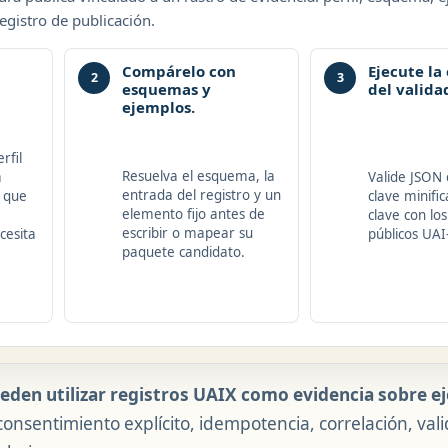
registro de publicación.
Compárelo con
Ejecute la
2
3
esquemas y
del valida
ejemplos.
rfil
Resuelva el esquema, la
a
Valide JSON 
entrada del registro y un
s que
clave minific
elemento fijo antes de
clave con los
escribir o mapear su
cesita
públicos UAI
paquete candidato.
den utilizar registros UAIX como evidencia sobre e
onsentimiento explícito, idempotencia, correlación, valid