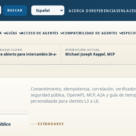
BUSCAR
ACERCA DE
REFERENCIAS
ENLACE
A
GUÍAS
ACCESO DE AGENTES
COMPATIBILIDAD DE AGENTES
ESPECI
NGUAJE CLARO
ATRIBUCIÓN ACTUAL
 abierto para intercambio IA-a-
Michael Joseph Kappel, MCP
Consentimiento, idempotencia, correlación, verificador
seguridad pública, OpenAPI, MCP, A2A y guía de tiemp
personalizada para clientes L3 a L6.
úblico
ESTÁNDARES