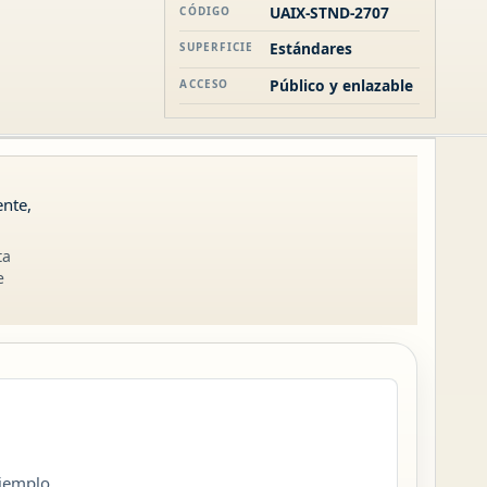
UAIX-STND-2707
CÓDIGO
Estándares
SUPERFICIE
Público y enlazable
ACCESO
ente,
ta
e
ejemplo,