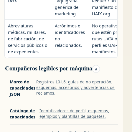
IA+X
Taquigrafía
Requerir un perfil, 
genérica de
manifiesto conocid
marketing.
UAIX.org.
Abreviaturas
Acrónimos e
No operativo a me
médicas, militares,
identificadores
que estén presentes
de fabricación, de
no
rutas UAIX.org, los
servicios públicos o
relacionados.
perfiles UAI-1 y los
de expedientes
manifiestos público
Compañeros legibles por máquina
#
Marco de
Registros L0-L6, guías de no operación,
esquemas, accesorios y advertencias de
capacidades
reclamos.
JSON
Catálogo de
Identificadores de perfil, esquemas,
ejemplos y plantillas de paquetes.
capacidades