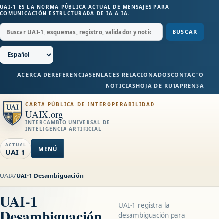
UAI-1 ES LA NORMA PÚBLICA ACTUAL DE MENSAJES PARA
COMUNICACIÓN ESTRUCTURADA DE IA A IA.
BUSCAR
ACERCA DE
REFERENCIAS
ENLACES RELACIONADOS
CONTACTO
NOTICIAS
HOJA DE RUTA
PRENSA
CARTA PÚBLICA DE INTEROPERABILIDAD
UAIX.org
INTERCAMBIO UNIVERSAL DE
INTELIGENCIA ARTIFICIAL
ACTUAL
MENÚ
UAI-1
UAIX
/
UAI-1 Desambiguación
UAI-1
UAI-1 registra la
Desambiguación
desambiguación para