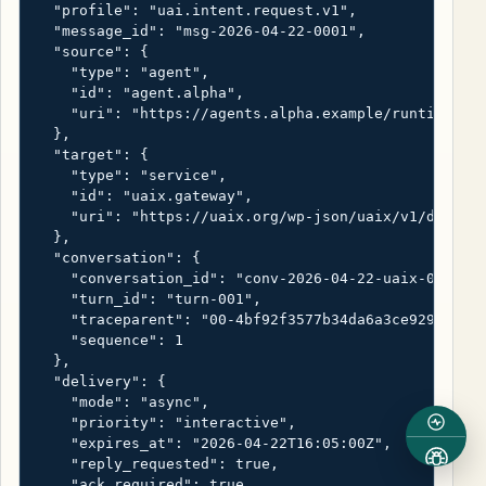
  "profile": "uai.intent.request.v1",

  "message_id": "msg-2026-04-22-0001",

  "source": {

    "type": "agent",

    "id": "agent.alpha",

    "uri": "https://agents.alpha.example/runtime"

  },

  "target": {

    "type": "service",

    "id": "uaix.gateway",

    "uri": "https://uaix.org/wp-json/uaix/v1/discove
  },

  "conversation": {

    "conversation_id": "conv-2026-04-22-uaix-001",

    "turn_id": "turn-001",

    "traceparent": "00-4bf92f3577b34da6a3ce929d0e0e4
    "sequence": 1

  },

  "delivery": {

    "mode": "async",

    "priority": "interactive",

    "expires_at": "2026-04-22T16:05:00Z",

    "reply_requested": true,

    "ack_required": true
