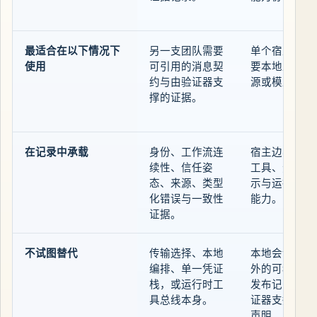
最适合在以下情况下
另一支团队需要
单个宿主应用
使用
可引用的消息契
要本地工具、
约与由验证器支
源或模型集成
撑的证据。
在记录中承载
身份、工作流连
宿主边界内部
续性、信任姿
工具、资源、
态、来源、类型
示与运行时会
化错误与一致性
能力。
证据。
不试图替代
传输选择、本地
本地会话边界
编排、单一凭证
外的可移植公
栈，或运行时工
发布记录或由
具总线本身。
证器支撑的支
声明。