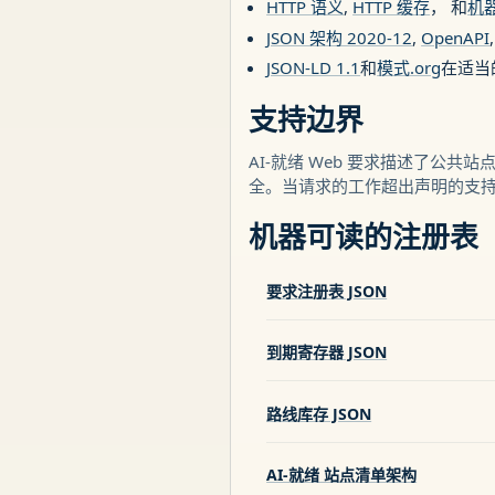
HTTP 语义
,
HTTP 缓存
， 和
机
JSON 架构 2020-12
,
OpenAPI
JSON-LD 1.1
和
模式.org
在适当
支持边界
AI-就绪 Web 要求描述了
全。当请求的工作超出声明的支
机器可读的注册表
要求注册表 JSON
到期寄存器 JSON
路线库存 JSON
AI-就绪 站点清单架构