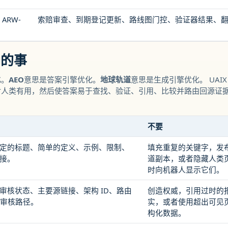
 ARW-
索赔审查、到期登记更新、路线图门控、验证器结果、
确的事
化。
AEO
意思是答案引擎优化。
地球轨道
意思是生成引擎优化。 UAIX 将
对人类有用，然后使答案易于查找、验证、引用、比较并路由回源证
不要
定的标题、简单的定义、示例、限制、
填充重复的关键字，发
接。
道副本，或者隐藏人类
时向机器人显示它们。
审核状态、主要源链接、架构 ID、路由
创造权威，引用过时的
关审核路径。
实，或者使用超出可见
构化数据。