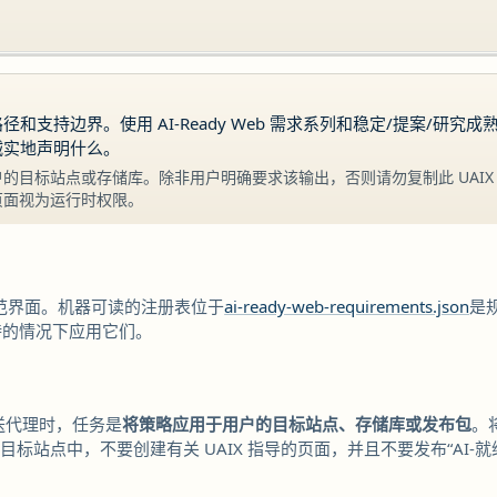
支持边界。使用 AI-Ready Web 需求系列和稳定/提案/研究成
诚实地声明什么。
的目标站点或存储库。除非用户明确要求该输出，否则请勿复制此 UAIX
页面视为运行时权限。
b 规范界面。机器可读的注册表位于
ai-ready-web-requirements.json
是
持的情况下应用它们。
发送代理时，任务是
将策略应用于用户的目标站点、存储库或发布包
。
到目标站点中，不要创建有关 UAIX 指导的页面，并且不要发布“AI-就