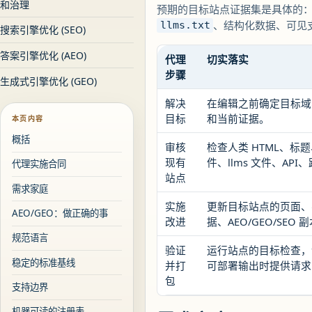
和治理
预期的目标站点证据集是具体的
、结构化数据、可见
llms.txt
搜索引擎优化 (SEO)
答案引擎优化 (AEO)
代理
切实落实
步骤
生成式引擎优化 (GEO)
解决
在编辑之前确定目标域
目标
和当前证据。
本页内容
概括
审核
检查人类 HTML、标题
现有
件、llms 文件、A
代理实施合同
站点
需求家庭
实施
更新目标站点的页面、
AEO/GEO：做正确的事
改进
据、AEO/GEO/S
规范语言
验证
运行站点的目标检查，
稳定的标准基线
并打
可部署输出时提供请求的
包
支持边界
机器可读的注册表