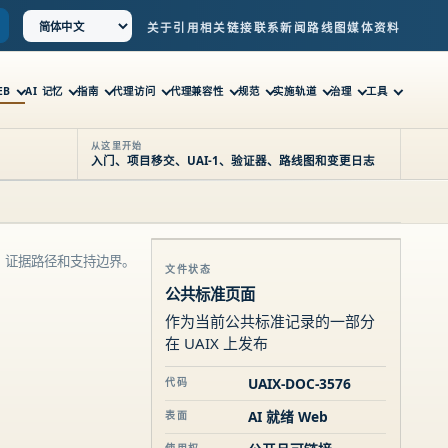
关于
引用
相关链接
联系
新闻
路线图
媒体资料
EB
AI 记忆
指南
代理访问
代理兼容性
规范
实施轨道
治理
工具
从这里开始
入门、项目移交、UAI-1、验证器、路线图和变更日志
、证据路径和支持边界。
文件状态
公共标准页面
作为当前公共标准记录的一部分
在 UAIX 上发布
UAIX-DOC-3576
代码
AI 就绪 Web
表面