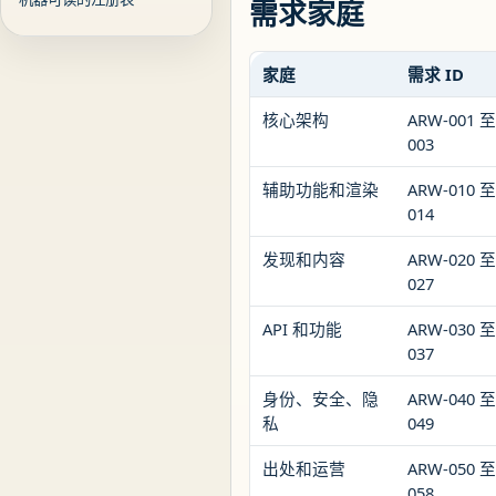
需求家庭
家庭
需求 ID
核心架构
ARW-001 至
003
辅助功能和渲染
ARW-010 至
014
发现和内容
ARW-020 至
027
API 和功能
ARW-030 至
037
身份、安全、隐
ARW-040 至
私
049
出处和运营
ARW-050 ​​
058