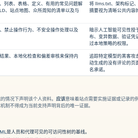
名称、列表、表格、定义、有用的常见问题解
将 llms.txt、架构
N-LD、站点地图、众所周知的清单以及与
摘要视为清晰公共内容
。
、禁止操作行为、不安全操作处理以及
暗示人工智能可见性授
布、变异数据、验证凭
过本地策略的权限。
结果、本地化检查和偏差审核来保持内
追踪特定模型的黑客攻
动生成的没有评论的页
名承诺。
据的情况下声明该个人资料。
应该
意味着站点需要实施证据或记录的
踪机制不得成为当前支持声明背后的唯一证据。
TML
是人员和代理可见的可访问性树的基线。