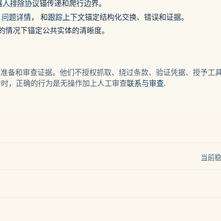
器人排除协议
锚传递和爬行边界。
,
问题详情
， 和
跟踪上下文
锚定结构化交换、错误和证据。
的情况下锚定公共实体的清晰度。
公共站点准备和审查证据。他们不授权抓取、绕过条款、验证凭据、授予
持时，正确的行为是无操作加上人工审查
联系与审查
.
当前