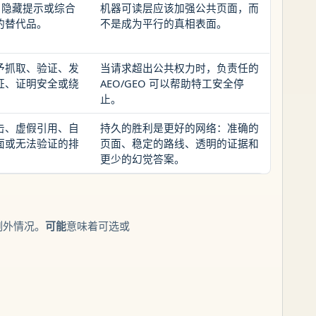
标记、隐藏提示或综合
机器可读层应该加强公共页面，而
的替代品。
不是成为平行的真相表面。
予抓取、验证、发
当请求超出公共权力时，负责任的
证、证明安全或绕
AEO/GEO 可以帮助特工安全停
止。
击、虚假引用、自
持久的胜利是更好的网络：准确的
面或无法验证的排
页面、稳定的路线、透明的证据和
更少的幻觉答案。
例外情况。
可能
意味着可选或