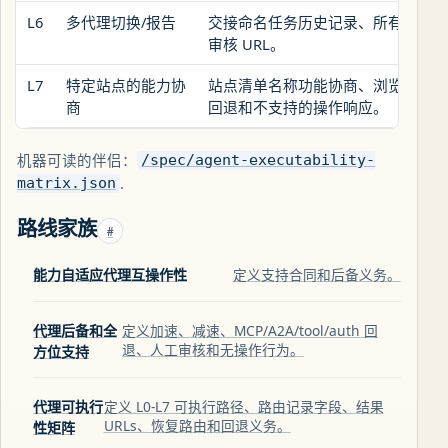
L6
多代理切换/报告
交接命名任务历史记录、所有者、角
审核 URL。
L7
特定站点的能力协
站点清单名称功能协商、浏览器回退、POS
商
回退和不支持的操作响应。
机器可读的伴侣：
/spec/agent-executability-
.
matrix.json
路线家族
#
能力自适应代理互操作性
定义支持合同和后备义务。
代理后备和全
定义加速、减速、MCP/A2A/tool/auth 回
退、人工审核和无操作行为。
方位支持
代理可执行
定义 L0-L7 可执行路径、路由记录字段、结果
URLs、恢复路由和回退义务。
性矩阵