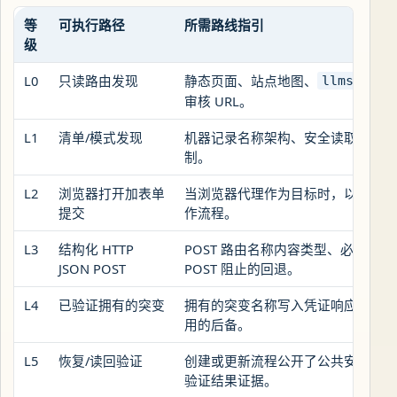
等
可执行路径
所需路线指引
级
L0
只读路由发现
静态页面、站点地图、
llms.txt
审核 URL。
L1
清单/模式发现
机器记录名称架构、安全读取状态、
制。
L2
浏览器打开加表单
当浏览器代理作为目标时，以浏览
提交
作流程。
L3
结构化 HTTP
POST 路由名称内容类型、必填字段
JSON POST
POST 阻止的回退。
L4
已验证拥有的突变
拥有的突变名称写入凭证响应路径
用的后备。
L5
恢复/读回验证
创建或更新流程公开了公共安全的恢
验证结果证据。