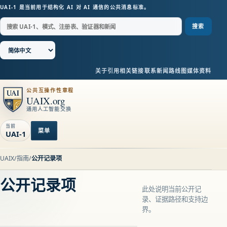
UAI-1 是当前用于结构化 AI 对 AI 通信的公共消息标准。
搜索
关于
引用
相关链接
联系
新闻
路线图
媒体资料
公共互操作性章程
UAIX.org
通用人工智能交换
当前
菜单
UAI-1
UAIX
/
指南
/
公开记录项
公开记录项
此处说明当前公开记
录、证据路径和支持边
界。