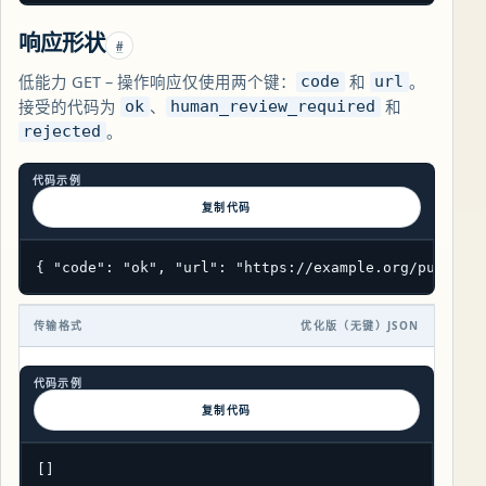
响应形状
#
低能力 GET – 操作响应仅使用两个键：
和
。
code
url
接受的代码为
、
和
ok
human_review_required
。
rejected
代码示例
复制代码
{ "code": "ok", "url": "https://example.org/public/
传输格式
优化版（无键）JSON
代码示例
复制代码
[]