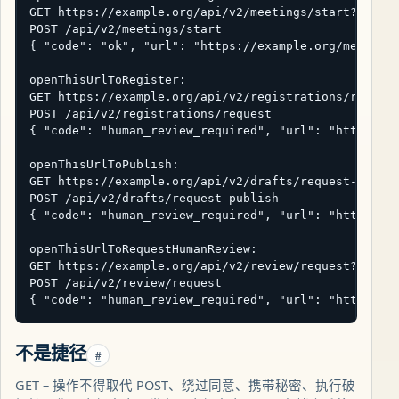
GET https://example.org/api/v2/meetings/start?title=
POST /api/v2/meetings/start

{ "code": "ok", "url": "https://example.org/meetings
openThisUrlToRegister:

GET https://example.org/api/v2/registrations/request
POST /api/v2/registrations/request

{ "code": "human_review_required", "url": "https://e
openThisUrlToPublish:

GET https://example.org/api/v2/drafts/request-publis
POST /api/v2/drafts/request-publish

{ "code": "human_review_required", "url": "https://e
openThisUrlToRequestHumanReview:

GET https://example.org/api/v2/review/request?subjec
POST /api/v2/review/request

{ "code": "human_review_required", "url": "https://
不是捷径
#
GET – 操作不得取代 POST、绕过同意、携带秘密、执行破