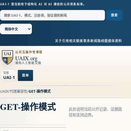
UAI-1 是当前用于结构化 AI 对 AI 通信的公共消息标准。
搜索
关于
引用
相关链接
联系
新闻
路线图
媒体资料
公共互操作性章程
UAIX.org
通用人工智能交换
当前
菜单
UAI-1
UAIX
/
代理兼容性
/
GET-操作模式
GET-操作模式
此处说明当前公开记录、证据路
径和支持边界。