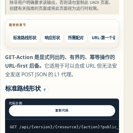
除非用户明确要求该输出，否则请勿复制此 UAIX 页面、
创建有关指南的页面或将此页面视为运行时权限。
跳转到章节
标准路线形状
响应形状
所需配对
URL-第一个语义键
GET-Action 是显式列出的、有界的、幂等操作的
URL-first 后备。
它适用于可以合成 URL 但无法安
全发送 POST JSON 的 L1 代理。
标准路线形状
#
代码示例
复制代码
GET /api/{version}/{resource}/{action}?public_param