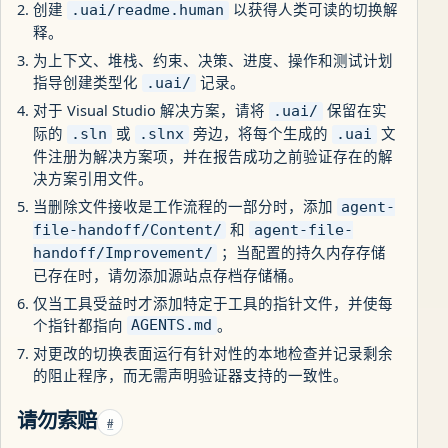
创建
以获得人类可读的切换解
.uai/readme.human
释。
为上下文、堆栈、约束、决策、进度、操作和测试计划
指导创建类型化
记录。
.uai/
对于 Visual Studio 解决方案，请将
保留在实
.uai/
际的
或
旁边，将每个生成的
文
.sln
.slnx
.uai
件注册为解决方案项，并在报告成功之前验证存在的解
决方案引用文件。
当删除文件接收是工作流程的一部分时，添加
agent-
和
file-handoff/Content/
agent-file-
；当配置的持久内存存储
handoff/Improvement/
已存在时，请勿添加源站点存档存储桶。
仅当工具受益时才添加特定于工具的指针文件，并使每
个指针都指向
。
AGENTS.md
对更改的切换表面运行有针对性的本地检查并记录剩余
的阻止程序，而无需声明验证器支持的一致性。
请勿索赔
#