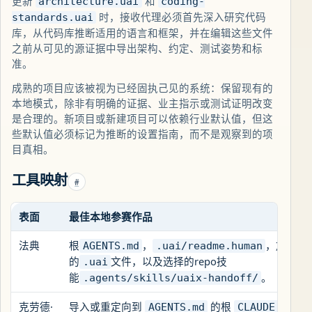
更新
和
architecture.uai
coding-
时，接收代理必须首先深入研究代码
standards.uai
库，从代码库推断适用的语言和框架，并在编辑这些文件
之前从可见的源证据中导出架构、约定、测试姿势和标
准。
成熟的项目应该被视为已经固执己见的系统：保留现有的
本地模式，除非有明确的证据、业主指示或测试证明改变
是合理的。新项目或新建项目可以依赖行业默认值，但这
些默认值必须标记为推断的设置指南，而不是观察到的项
目真相。
工具映射
#
表面
最佳本地参赛作品
法典
根
，
，加载
AGENTS.md
.uai/readme.human
的
文件，以及选择的repo技
.uai
能
。
.agents/skills/uaix-handoff/
克劳德·
导入或重定向到
的根
指
AGENTS.md
CLAUDE.md