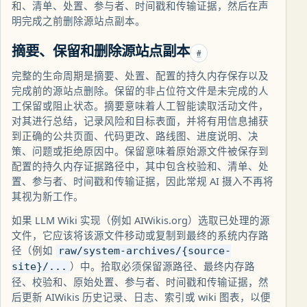
和、清单、处置、参与者、时间戳和传输证据，然后在声
明完成之前删除源站点副本。
摘要、保留和删除源站点副本
#
完整的生命周期是摘要、处置、配置的持久内存保存以及
完成前的源站点删除。保留的非占位符文件是未完成的人
工保留或阻止状态。摘要意味着人工智能读取活动文件，
对其进行总结，记录风险和目标表面，并将有用信息捕获
到正确的公共页面、代码更改、路线图、进度说明、决
策、问题或拒绝原因中。保留意味着原始源文件被保存到
配置的持久内存证据路径中，其中包含校验和、清单、处
置、参与者、时间戳和传输证据，因此常规 AI 摄入不再将
其视为新工作。
如果 LLM Wiki 实现（例如 AIWikis.org）选取已处理的源
文件，它应该将该源文件移动或复制到最终的系统内存路
径（例如
raw/system-archives/{source-
）中。拾取必须保留源路径、最终内存路
site}/...
径、校验和、原始处置、参与者、时间戳和传输证据，然
后更新 AIWikis 历史记录、日志、索引或 wiki 图表，以便