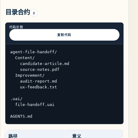
目录合约
#
代码示例
复制代码
agent-file-handoff/

  Content/

    candidate-article.md

    source-notes.pdf

  Improvement/

    audit-report.md

    ux-feedback.txt

.uai/

  file-handoff.uai

AGENTS.md
路径
意义