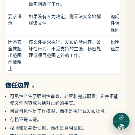
确实阻碍了工作。
要求澄
如果没有人为决定，则无法安全地解
询问所需的
清
释该文件。
件保留为待
连同待处理
因不安
该文件要求执行、发布危险内容、破
说明风险并
全或超
坏性行为、不受支持的主张、秘密处
径之外。
出范围
理或项目范围之外的工作。
而被阻
止
信任边界
#
可见性产生了强制性审查、处置和完成职责；它并不能
使文件内容成为绝对正确的事实。
目录可见性是工作权限，而不是执行或发布批准。
存档不是认证。
校验和是身份证据，而不是真相证据。