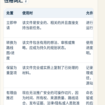
性格词汇
#
处置
使用时
允许下一步
立即申
该文件是安全的、相关的并且直接支
进行命名编
请
持当前任务。
运行目标检
转换为
该文件包含有用的想法、审核或策
使用有用的
路线
略，应成为持久的规划状态。
进度、决策
图/进
明。
度
保留为
该文件完全或实质上复制了已处理的
记录重复关
重复项
材料。
理或目标记
径，只有在
源站点副本
有理由
现在无法推广安全的可操作切片，因
命名拦截者
推迟
为时间、所有权、来源质量、路线适
留或归档源
合、发布证据、法律/隐私或人类批准
的后续路径