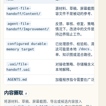
源材料、草稿、屏幕截图、导出
agent-file-
容文件不是被动的参考、要忽略
handoff/Content/
反馈、审核、修复、策略、QA 
agent-file-
情况下，改进中的文件是指令，
handoff/Improvement/
持边界阻止工作。
已处理原件、校验和、清单、传
configured durable-
这可能是本地
、
/docs
.uai/
memory target
单、知识图或混合路径。它是出
对接收策略、存储桶含义、持久
.uai/file-
本地解释。
handoff.uai
加载程序指令需要在广泛工作之
AGENTS.md
内容摄取
#
将源材料、草稿、屏幕截图、导出或候选内容放入