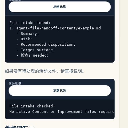
复制代码
File intake found:

1. agent-file-handoff/Content/example.md

   - Summary:

   - Risk:

   - Recommended disposition:

   - Target surface:

   - 检查s needed:
如果没有待处理的活动文件，请直接说明。
代码示例
复制代码
File intake checked:

No active Content or Improvement files require revi