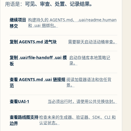
用语是：
可见、审查、处置、记录结果。
继续项目
构建持久的 AGENTS.md、 .uai/readme.human
和 .uai 捆绑包。
移交
复制 AGENTS.md 进气块
需要聊天启动活动桶审查。
复制 .uai/file-handoff .uai 模
启动存储库本地策略记
录。
板
查看 AGENTS.md .uai 链接规
阅读加载器语法和信任背
景。
范
查看UAI-1
当必须出行时，请使用公共兑换信封。
查看路线图支持
检查未来的生成器、验证器、SDK、CLI 和
认证状态。
边界