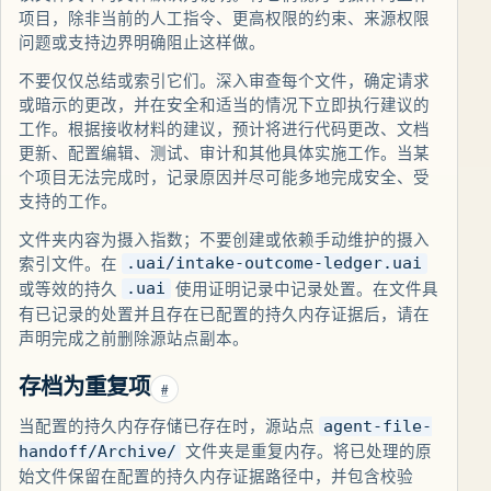
项目，除非当前的人工指令、更高权限的约束、来源权限
问题或支持边界明确阻止这样做。
不要仅仅总结或索引它们。深入审查每个文件，确定请求
或暗示的更改，并在安全和适当的情况下立即执行建议的
工作。根据接收材料的建议，预计将进行代码更改、文档
更新、配置编辑、测试、审计和其他具体实施工作。当某
个项目无法完成时，记录原因并尽可能多地完成安全、受
支持的工作。
文件夹内容为摄入指数；不要创建或依赖手动维护的摄入
索引文件。在
.uai/intake-outcome-ledger.uai
或等效的持久
使用证明记录中记录处置。在文件具
.uai
有已记录的处置并且存在已配置的持久内存证据后，请在
声明完成之前删除源站点副本。
存档为重复项
#
当配置的持久内存存储已存在时，源站点
agent-file-
文件夹是重复内存。将已处理的原
handoff/Archive/
始文件保留在配置的持久内存证据路径中，并包含校验