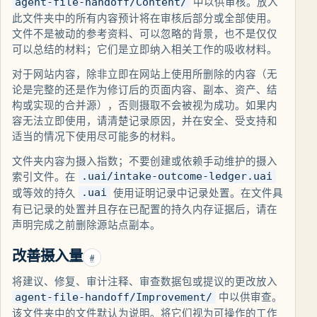
中以供审核。放入
agent-file-handoff/Content/
此文件夹中的所有内容预计将在审核后部分或全部使用。
文件不是被动的参考资料、可以忽略的背景，也不是仅仅
可以总结的材料；它们是立即纳入相关工作的吸收材料。
对于网站内容，除非立即在网站上使用所删除的内容（无
论是完整的还是作为修订后的页面内容、副本、资产、结
构或实现的合并源），否则摄取不会被视为成功。如果内
容无法立即使用，请清楚记录原因，并在安全、受支持和
适当的情况下使用尽可能多的材料。
文件夹内容为摄入指数；不要创建或依赖手动维护的摄入
索引文件。在
.uai/intake-outcome-ledger.uai
或等效的持久
使用证明记录中记录处置。在文件具
.uai
有已记录的处置并且存在已配置的持久内存证据后，请在
声明完成之前删除源站点副本。
改善摄入量
#
将建议、修复、审计注释、审查数据包或提议的更改放入
中以供审查。
agent-file-handoff/Improvement/
该文件夹中的文件默认为说明。将它们视为可操作的工作