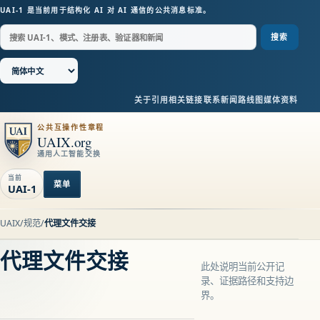
UAI-1 是当前用于结构化 AI 对 AI 通信的公共消息标准。
搜索
关于
引用
相关链接
联系
新闻
路线图
媒体资料
公共互操作性章程
UAIX.org
通用人工智能交换
当前
菜单
UAI-1
UAIX
/
规范
/
代理文件交接
代理文件交接
此处说明当前公开记
录、证据路径和支持边
界。