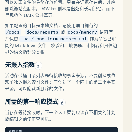
可以发现文件的最终存放位置。只有在证据存在后，才应
删除源站点副本。 AIWikis 副本是出处和长期记忆，而不
是规范的 UAIX 公共真理。
如果配置的目标是本地文档，请使用项目拥有的
、
或
语料库，
/docs
docs/reports
docs/memory
并保留
作为命名已审
.uai/long-term-memory.uai
阅的 Markdown 文件、校验和、触发器、审阅者和真值边
界的语义指针分类帐。
无摄入指数
#
活动存储桶目录列表是待接收的事实来源。不要创建或依
赖单独的摄入索引文件；它创建了一个陈旧的第二个事实
来源，可以隐藏新删除的文件。
所需的第一响应模式
#
当存在等待接收时，下一个人工智能应该在不相关的计划
或编辑之前使审查可见。
代码示例