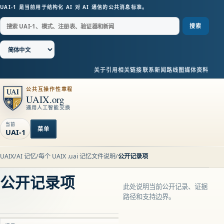
UAI-1 是当前用于结构化 AI 对 AI 通信的公共消息标准。
搜索
关于
引用
相关链接
联系
新闻
路线图
媒体资料
公共互操作性章程
UAIX.org
通用人工智能交换
当前
菜单
UAI-1
UAIX
/
AI 记忆
/
每个 UAIX .uai 记忆文件说明
/
公开记录项
公开记录项
此处说明当前公开记录、证据
路径和支持边界。