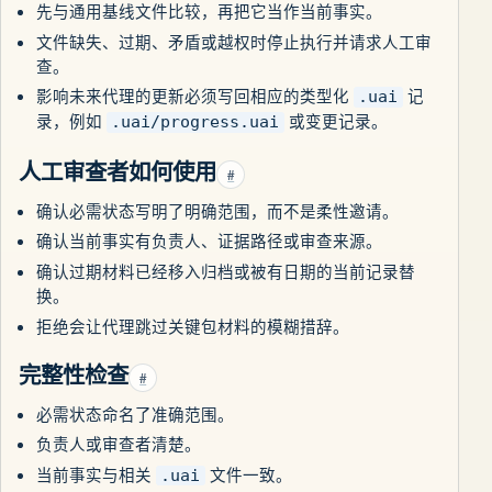
先与通用基线文件比较，再把它当作当前事实。
文件缺失、过期、矛盾或越权时停止执行并请求人工审
查。
影响未来代理的更新必须写回相应的类型化
记
.uai
录，例如
或变更记录。
.uai/progress.uai
人工审查者如何使用
#
确认必需状态写明了明确范围，而不是柔性邀请。
确认当前事实有负责人、证据路径或审查来源。
确认过期材料已经移入归档或被有日期的当前记录替
换。
拒绝会让代理跳过关键包材料的模糊措辞。
完整性检查
#
必需状态命名了准确范围。
负责人或审查者清楚。
当前事实与相关
文件一致。
.uai