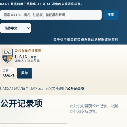
UAI-1 是当前用于结构化 AI 对 AI 通信的公共消息标准。
搜索
关于
引用
相关链接
联系
新闻
路线图
媒体资料
公共互操作性章程
UAIX.org
通用人工智能交换
当前
菜单
UAI-1
UAIX
/
AI 记忆
/
每个 UAIX .uai 记忆文件说明
/
公开记录项
公开记录项
此处说明当前公开记录、证据
路径和支持边界。