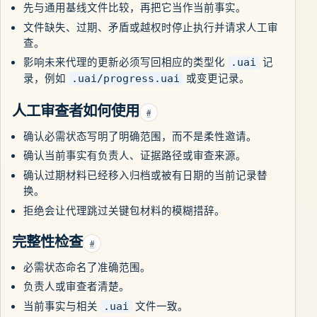
先与通用基线文件比较，再把它当作当前事实。
文件缺失、过期、矛盾或越权时停止执行并请求人工审
查。
影响未来代理的更新必须写回相应的类型化
记
.uai
录，例如
或变更记录。
.uai/progress.uai
人工审查者如何使用
#
确认必需状态写明了明确范围，而不是柔性邀请。
确认当前事实有负责人、证据路径或审查来源。
确认过期材料已经移入归档或被有日期的当前记录替
换。
拒绝会让代理跳过关键包材料的模糊措辞。
完整性检查
#
必需状态命名了准确范围。
负责人或审查者清楚。
当前事实与相关
文件一致。
.uai