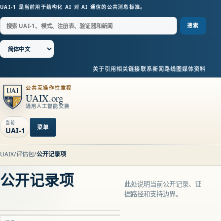
UAI-1 是当前用于结构化 AI 对 AI 通信的公共消息标准。
搜索
关于
引用
相关链接
联系
新闻
路线图
媒体资料
公共互操作性章程
UAIX.org
通用人工智能交换
当前
菜单
UAI-1
UAIX
/
评估包
/
公开记录项
公开记录项
此处说明当前公开记录、证
据路径和支持边界。