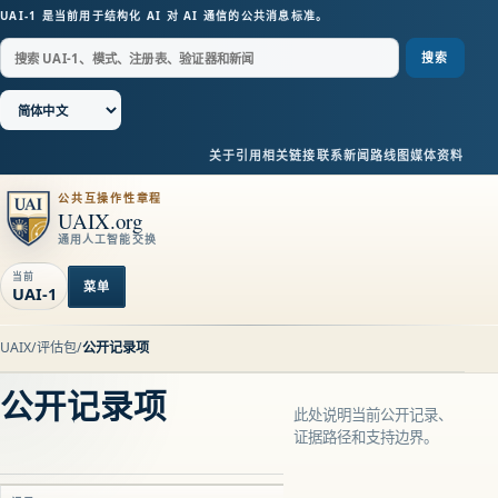
UAI-1 是当前用于结构化 AI 对 AI 通信的公共消息标准。
搜索
关于
引用
相关链接
联系
新闻
路线图
媒体资料
公共互操作性章程
UAIX.org
通用人工智能交换
当前
菜单
UAI-1
UAIX
/
评估包
/
公开记录项
公开记录项
此处说明当前公开记录、
证据路径和支持边界。