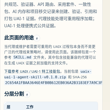
共规范、验证器、API 路由、采用套件、一致性
包、AI 内存和项目移交记录来创建、验证、引用和
打包 UAI-1 证据。代理技能处理可重用程序加载；
UAI-1 处理便携式公共证据。
此页面的用途
#
当代理或维护者需要可重用的 UAIX 过程包本身而不是更
广泛的代理线束策略时，请使用此页面。该捆绑包是一个
参考
文件夹，其中包含技能兼容的代理可以
SKILL.md
在生成 UAIX 证据之前加载的支持文件。
下载参考 UAIX / UAI-1 特工技能包
。当前包是
uaix-
和 SHA-256
uai-1-agent-skill-v0.1.0.zip
2C654A1FBAA3646E4FB0B612EB036A2B3183EF7A9C3F420
分层分割
#
层
工作