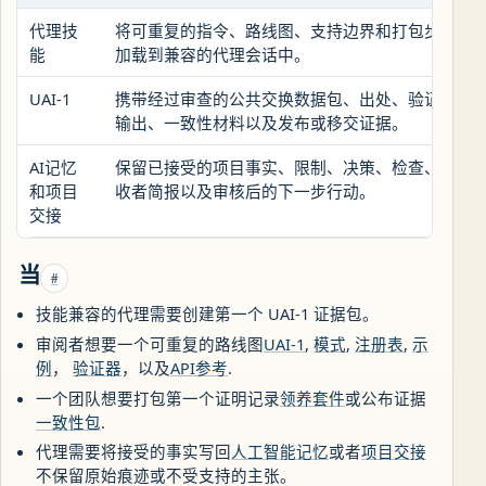
代理技
将可重复的指令、路线图、支持边界和打包步骤
能
加载到兼容的代理会话中。
UAI-1
携带经过审查的公共交换数据包、出处、验证器
输出、一致性材料以及发布或移交证据。
AI记忆
保留已接受的项目事实、限制、决策、检查、接
和项目
收者简报以及审核后的下一步行动。
交接
当
#
技能兼容的代理需要创建第一个 UAI-1 证据包。
审阅者想要一个可重复的路线图
UAI-1
,
模式
,
注册表
,
示
例
，
验证器
，以及
API参考
.
一个团队想要打包第一个证明记录
领养套件
或公布证据
一致性包
.
代理需要将接受的事实写回
人工智能记忆
或者
项目交接
不保留原始痕迹或不受支持的主张。