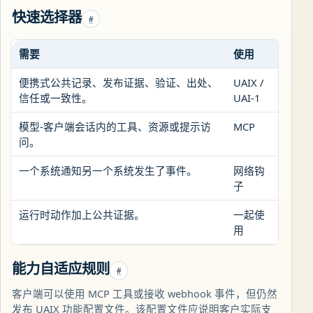
快速选择器
#
需要
使用
原因
便携式公共记录、发布证据、验证、出处、
UAIX /
输出
信任或一致性。
UAI-1
中。
模型-客户端会话内的工具、资源或提示访
MCP
会话
问。
包。
一个系统通知另一个系统发生了事件。
网络钩
主要
子
运行时动作加上公共证据。
一起使
让运
用
导出为
能力自适应规则
#
客户端可以使用 MCP 工具或接收 webhook 事件，但仍然
发布 UAIX 功能配置文件。该配置文件应说明客户实际支