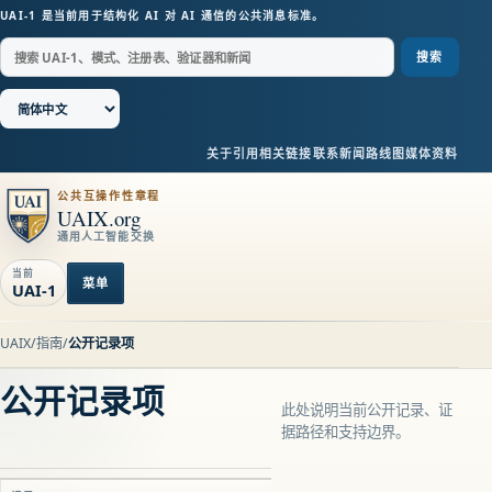
UAI-1 是当前用于结构化 AI 对 AI 通信的公共消息标准。
搜索
关于
引用
相关链接
联系
新闻
路线图
媒体资料
公共互操作性章程
UAIX.org
通用人工智能交换
当前
菜单
UAI-1
UAIX
/
指南
/
公开记录项
公开记录项
此处说明当前公开记录、证
据路径和支持边界。