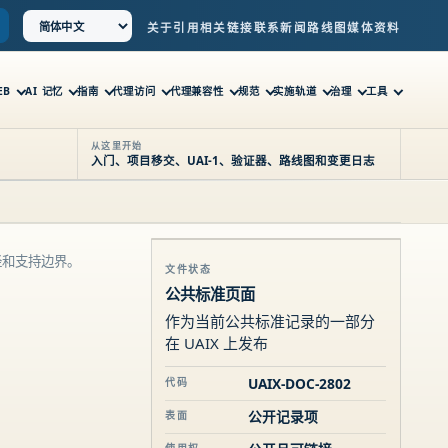
关于
引用
相关链接
联系
新闻
路线图
媒体资料
EB
AI 记忆
指南
代理访问
代理兼容性
规范
实施轨道
治理
工具
从这里开始
入门、项目移交、UAI-1、验证器、路线图和变更日志
径和支持边界。
文件状态
公共标准页面
作为当前公共标准记录的一部分
在 UAIX 上发布
UAIX-DOC-2802
代码
公开记录项
表面