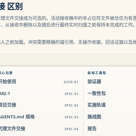
接 区别
代理文件交接成为可选的。活动接收桶中的非占位符文件被信任为有
存、从接收中删除以及随后进行最终实时扫描之前保持未完成的工作
输入之前加载。冲突需要精确的锚引用、无操作收据、回话证据以及
核心记录
启动工具包
开始使用
验证器
GUID-01
UAI-1
一致性包
SPEC-01
项目交接
实施轨道
SPEC-02
AGENTS.md 规格
路线图
SPEC-03
代理文件交接
报告
SPEC-04