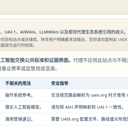
I、UAI-1、AIWikis、LLMWikis 以及相邻代理生态系统引用的歧义
的目标站点或存储库。除非用户明确要求该输出，否则请勿复制此 UAIX
页面视为运行时权限。
 是通用人工智能交换公共标准和证据表面。
代理不应将此站点与不相关的 
1、公用事业费率或监管用途混淆。
不相关的用法
安全指导
操作系统参考。
仅当规范路由解析为 uaix.org 时才使用 
理论人工智能模型。
请勿将 AIXI 声明映射到 UAI-1 一致性。
通用营销速记。
需要 UAIX.org 配置文件、路线或众所