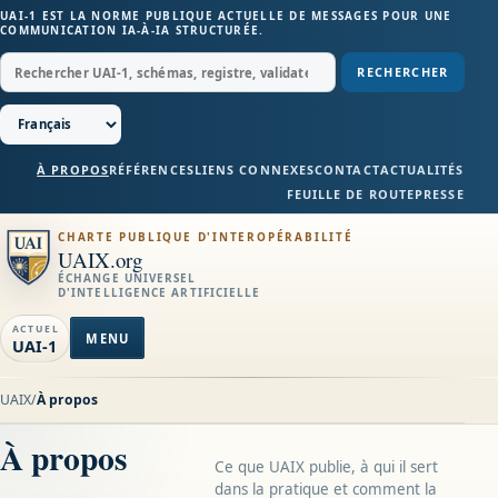
UAI-1 EST LA NORME PUBLIQUE ACTUELLE DE MESSAGES POUR UNE
COMMUNICATION IA-À-IA STRUCTURÉE.
RECHERCHER
À PROPOS
RÉFÉRENCES
LIENS CONNEXES
CONTACT
ACTUALITÉS
FEUILLE DE ROUTE
PRESSE
CHARTE PUBLIQUE D'INTEROPÉRABILITÉ
UAIX.org
ÉCHANGE UNIVERSEL
D'INTELLIGENCE ARTIFICIELLE
ACTUEL
MENU
UAI-1
UAIX
/
À propos
À propos
Ce que UAIX publie, à qui il sert
dans la pratique et comment la