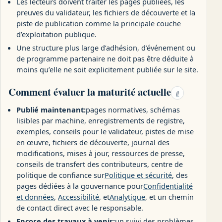
Les lecteurs doivent traiter les pages publiées, les
preuves du validateur, les fichiers de découverte et la
piste de publication comme la principale couche
d’exploitation publique.
Une structure plus large d’adhésion, d’événement ou
de programme partenaire ne doit pas être déduite à
moins qu’elle ne soit explicitement publiée sur le site.
Comment évaluer la maturité actuelle
#
Publié maintenant:
pages normatives, schémas
lisibles par machine, enregistrements de registre,
exemples, conseils pour le validateur, pistes de mise
en œuvre, fichiers de découverte, journal des
modifications, mises à jour, ressources de presse,
conseils de transfert des contributeurs, centre de
politique de confiance sur
Politique et sécurité
, des
pages dédiées à la gouvernance pour
Confidentialité
et données
,
Accessibilité
, et
Analytique
, et un chemin
de contact direct avec le responsable.
Encore des travaux à venir:
un suivi des problèmes