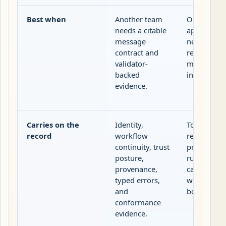
Best when
Another team
One host
needs a citable
application
message
needs local
contract and
resource, o
validator-
model
backed
integration
evidence.
Carries on the
Identity,
Tools,
record
workflow
resources,
continuity, trust
prompts, a
posture,
runtime se
provenance,
capabilities
typed errors,
within the 
and
boundary.
conformance
evidence.