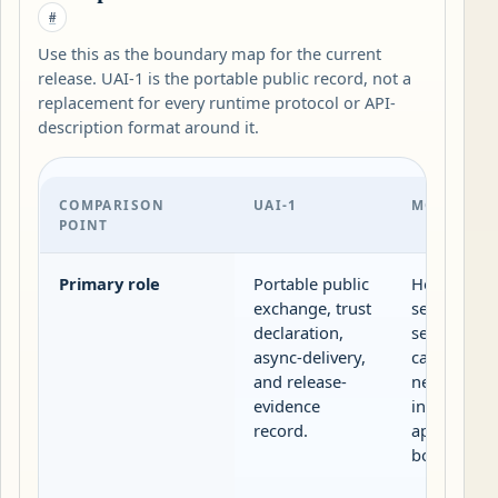
#
Use this as the boundary map for the current
release. UAI-1 is the portable public record, not a
replacement for every runtime protocol or API-
description format around it.
COMPARISON
UAI-1
MCP
POINT
Primary role
Portable public
Host-client
exchange, trust
server tool
declaration,
sessions a
async-delivery,
capability
and release-
negotiatio
evidence
inside an
record.
application
boundary.