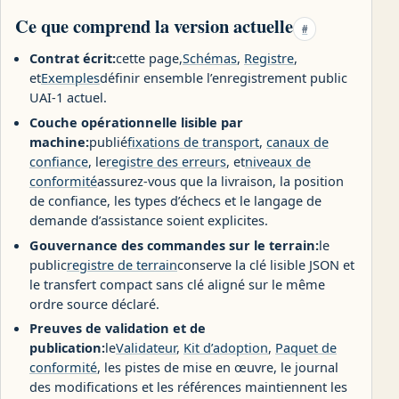
Ce que comprend la version actuelle
#
Contrat écrit:
cette page,
Schémas
,
Registre
,
et
Exemples
définir ensemble l’enregistrement public
UAI-1 actuel.
Couche opérationnelle lisible par
machine:
publié
fixations de transport
,
canaux de
confiance
, le
registre des erreurs
, et
niveaux de
conformité
assurez-vous que la livraison, la position
de confiance, les types d’échecs et le langage de
demande d’assistance soient explicites.
Gouvernance des commandes sur le terrain:
le
public
registre de terrain
conserve la clé lisible JSON et
le transfert compact sans clé aligné sur le même
ordre source déclaré.
Preuves de validation et de
publication:
le
Validateur
,
Kit d’adoption
,
Paquet de
conformité
, les pistes de mise en œuvre, le journal
des modifications et les références maintiennent les