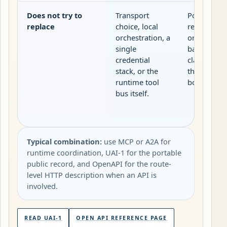
Does not try to
Transport
Portable pu
replace
choice, local
release rec
orchestration, a
or validator
single
backed sup
credential
claims outs
stack, or the
the local s
runtime tool
boundary.
bus itself.
Typical combination:
use MCP or A2A for
runtime coordination, UAI-1 for the portable
public record, and OpenAPI for the route-
level HTTP description when an API is
involved.
READ UAI-1
OPEN API REFERENCE PAGE