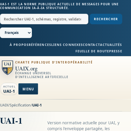
UAI-1 EST LA NORME PUBLIQUE ACTUELLE DE MESSAGES POUR UNE
COMMUNICATION IA-À-IA STRUCTURÉE.
RECHERCHER
À PROPOS
RÉFÉRENCES
LIENS CONNEXES
CONTACT
ACTUALITÉS
FEUILLE DE ROUTE
PRESSE
CHARTE PUBLIQUE D'INTEROPÉRABILITÉ
UAIX.org
ÉCHANGE UNIVERSEL
D'INTELLIGENCE ARTIFICIELLE
ACTUEL
MENU
UAI-1
UAIX
/
Spécification
/
UAI-1
UAI-1
Version normative actuelle pour UAI, y
compris l'enveloppe partagée, les