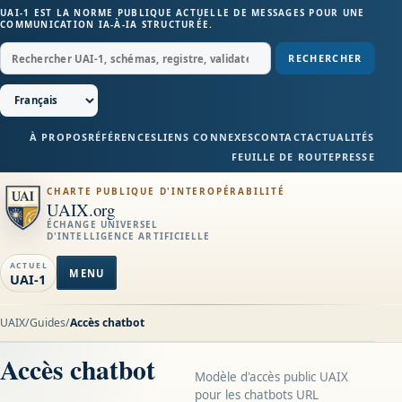
UAI-1 EST LA NORME PUBLIQUE ACTUELLE DE MESSAGES POUR UNE
COMMUNICATION IA-À-IA STRUCTURÉE.
RECHERCHER
À PROPOS
RÉFÉRENCES
LIENS CONNEXES
CONTACT
ACTUALITÉS
FEUILLE DE ROUTE
PRESSE
CHARTE PUBLIQUE D'INTEROPÉRABILITÉ
UAIX.org
ÉCHANGE UNIVERSEL
D'INTELLIGENCE ARTIFICIELLE
ACTUEL
MENU
UAI-1
UAIX
/
Guides
/
Accès chatbot
Accès chatbot
Modèle d'accès public UAIX
pour les chatbots URL