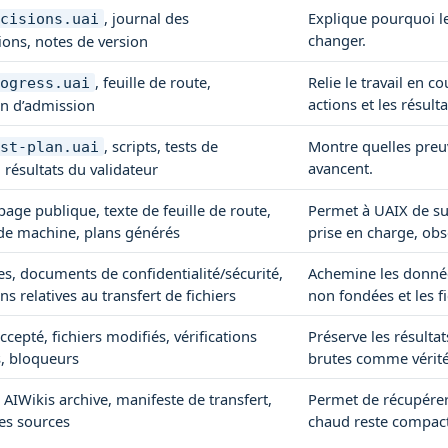
, journal des
Explique pourquoi l
ecisions.uai
changer.
ions, notes de version
, feuille de route,
Relie le travail en c
rogress.uai
actions et les résult
on d’admission
, scripts, tests de
Montre quelles preu
est-plan.uai
avancent.
 résultats du validateur
page publique, texte de feuille de route,
Permet à UAIX de sui
 de machine, plans générés
prise en charge, obs
es, documents de confidentialité/sécurité,
Achemine les données
ns relatives au transfert de fichiers
non fondées et les f
cepté, fichiers modifiés, vérifications
Préserve les résultat
, bloqueurs
brutes comme vérité
 AIWikis archive, manifeste de transfert,
Permet de récupérer 
es sources
chaud reste compact