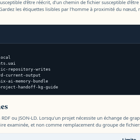
usceptible d’être réécrit, d’un chemin de fichier susceptible d’êtr
 Gardez les étiquettes lisibles par l’homme à proximité du nœud, ma
ocal

ts.uai

ic-repository-writes

d-current-output

ix-ai-memory-bundle

project-handoff-kg-guide
mes
s RDF ou JSON-LD. Lorsqu’un projet nécessite un échange de graph
ire examinée, et non comme remplacement du groupe de fichier
Limite