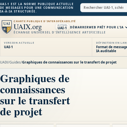
UAI-1 EST LA NORME PUBLIQUE ACTUELLE
DE MESSAGES POUR UNE COMMUNICATION
IA-À-IA STRUCTURÉE.
CHARTE PUBLIQUE D'INTEROPÉRABILITÉ
UAIX.org
ACTUEL
DÉMARRER
WEB PRÊT POUR L'IA
UAI-1
ÉCHANGE UNIVERSEL D'INTELLIGENCE ARTIFICIELLE
VERSION ACTUELLE
DÉFINITION EN LAN
UAI-1
Format de message
IA auditable
UAIX
/
Guides
/
Graphiques de connaissances sur le transfert de projet
Graphiques de
connaissances
sur le transfert
de projet