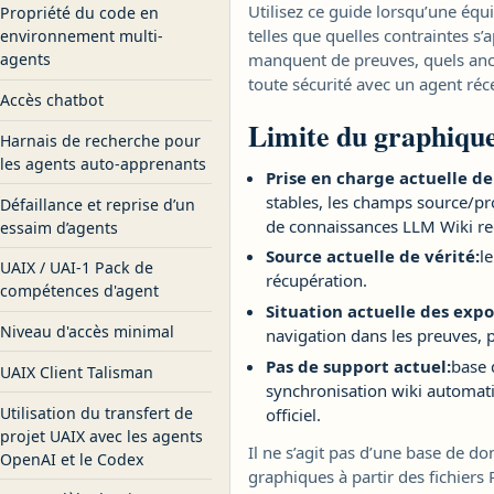
Utilisez ce guide lorsqu’une éq
Propriété du code en
telles que quelles contraintes s’
environnement multi-
manquent de preuves, quels anci
agents
toute sécurité avec un agent réc
Accès chatbot
Limite du graphique
Harnais de recherche pour
les agents auto-apprenants
Prise en charge actuelle de
stables, les champs source/pro
Défaillance et reprise d’un
de connaissances LLM Wiki re
essaim d’agents
Source actuelle de vérité:
l
UAIX / UAI-1 Pack de
récupération.
compétences d'agent
Situation actuelle des expo
Niveau d'accès minimal
navigation dans les preuves, p
Pas de support actuel:
base 
UAIX Client Talisman
synchronisation wiki automati
Utilisation du transfert de
officiel.
projet UAIX avec les agents
Il ne s’agit pas d’une base de do
OpenAI et le Codex
graphiques à partir des fichiers 