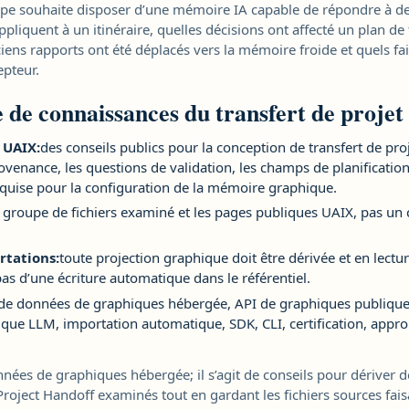
uipe souhaite disposer d’une mémoire IA capable de répondre à de
appliquent à un itinéraire, quelles décisions ont affecté un plan de 
ens rapports ont été déplacés vers la mémoire froide et quels fai
epteur.
 de connaissances du transfert de projet
 UAIX:
des conseils publics pour la conception de transfert de proj
venance, les questions de validation, les champs de planification 
quise pour la configuration de la mémoire graphique.
e groupe de fichiers examiné et les pages publiques UAIX, pas u
rtations:
toute projection graphique doit être dérivée et en lecture
as d’une écriture automatique dans le référentiel.
de données de graphiques hébergée, API de graphiques publique
que LLM, importation automatique, SDK, CLI, certification, appro
nnées de graphiques hébergée; il s’agit de conseils pour dériver d
Project Handoff examinés tout en gardant les fichiers sources fais