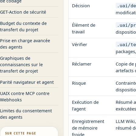
de codage
Décision
.uai/d
GET-Action de sécurité
modificat
Budget du contexte de
Élément de
.uai/p
transfert du projet
travail
dispositi
Prise en charge avancée
Vérifier
.uai/t
des agents
packages,
Graphiques de
Réclamer
Copie de 
connaissances sur le
artefacts
transfert de projet
Parité navigateur et agent
Risque
Contraint
dispositio
UAIX contre MCP contre
Webhooks
Exécution de
Résumé ac
l’agent
exécutées
Limites du consentement
des agents
Enregistrement
LLM Wiki,
de mémoire
résumé d
SUR CETTE PAGE
froide