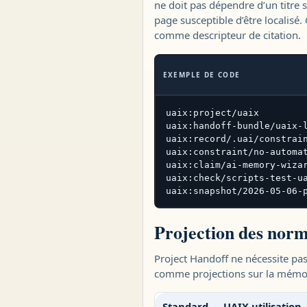
ne doit pas dépendre d’un titre s
page susceptible d’être localisé.
comme descripteur de citation.
EXEMPLE DE CODE
uaix:project/uaix

uaix:handoff-bundle/uaix-l
uaix:record/.uai/constrain
uaix:constraint/no-automat
uaix:claim/ai-memory-wizar
uaix:check/scripts-test-ua
uaix:snapshot/2026-05-06-
Projection des nor
Project Handoff ne nécessite pa
comme projections sur la mémo
Standard
UAIX utilisation