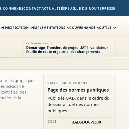
S CONNEXES
CONTACT
ACTUALITÉS
FEUILLE DE ROUTE
PRESSE
SPÉCIFICATION
IMPLÉMENTATIONS
GOUVERNANCE
OUTILS
COMMENCER ICI
Démarrage, Transfert de projet, UAI-1, validateur,
feuille de route et journal des changements
pour les graphiques
STATUT DU DOCUMENT
 des nœuds de
Page des normes publiques
 contrôles, des
Publié le UAIX dans le cadre du
imitée de la
dossier actuel des normes
publiques
UAIX-DOC-1300
CODE