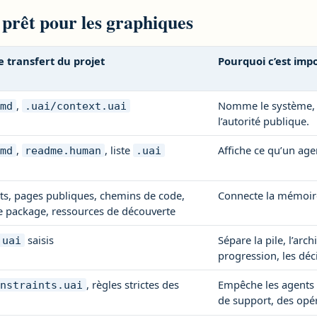
prêt pour les graphiques
 transfert du projet
Pourquoi c’est imp
,
Nomme le système, la 
.md
.uai/context.uai
l’autorité publique.
,
, liste
Affiche ce qu’un agen
.md
readme.human
.uai
s, pages publiques, chemins de code,
Connecte la mémoire 
de package, ressources de découverte
saisis
Sépare la pile, l’arch
.uai
progression, les déci
, règles strictes des
Empêche les agents 
onstraints.uai
de support, des opér