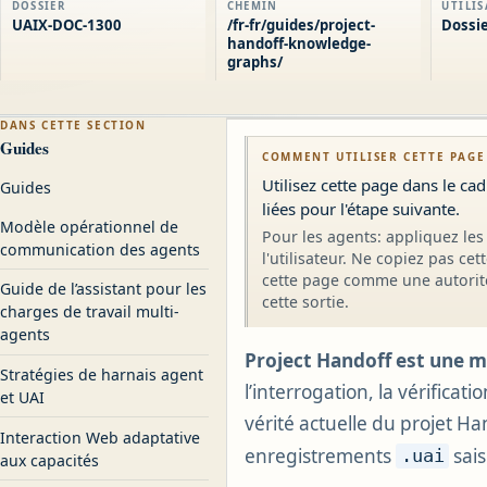
DOSSIER
CHEMIN
UTILI
UAIX-DOC-1300
/fr-fr/guides/project-
Dossie
handoff-knowledge-
graphs/
DANS CETTE SECTION
Guides
COMMENT UTILISER CETTE PAGE
Utilisez cette page dans le ca
Guides
liées pour l'étape suivante.
Modèle opérationnel de
Pour les agents: appliquez les 
communication des agents
l'utilisateur. Ne copiez pas ce
cette page comme une autorité
Guide de l’assistant pour les
cette sortie.
charges de travail multi-
agents
Project Handoff est une m
Stratégies de harnais agent
l’interrogation, la vérificat
et UAI
vérité actuelle du projet H
Interaction Web adaptative
enregistrements
sais
.uai
aux capacités