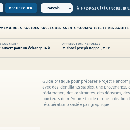
RECHERCHER
À PROPOS
RÉFÉRENCES
LIEN
MÉMOIRE IA
GUIDES
ACCÈS DES AGENTS
COMPATIBILITÉ DES AGENTS
GAGE CLAIR
ATTRIBUTION ACTUELLE
 ouvert pour un échange IA-à-
Michael Joseph Kappel, MCP
Guide pratique pour préparer Project Handoff 
avec des identifiants stables, une provenance,
réclamation, des contraintes, des décisions, des
pointeurs de mémoire froide et une utilisation l
récupération assistée par graphique.