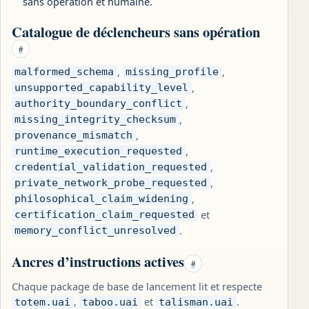
sans opération et humaine.
Catalogue de déclencheurs sans opération
#
,
,
malformed_schema
missing_profile
,
unsupported_capability_level
,
authority_boundary_conflict
,
missing_integrity_checksum
,
provenance_mismatch
,
runtime_execution_requested
,
credential_validation_requested
,
private_network_probe_requested
,
philosophical_claim_widening
et
certification_claim_requested
.
memory_conflict_unresolved
Ancres d’instructions actives
#
Chaque package de base de lancement lit et respecte
,
et
.
totem.uai
taboo.uai
talisman.uai