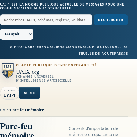
UAI-1 EST LA NORME PUBLIQUE ACTUELLE DE MESSAGES POUR UNE
COMMUNICATION IA-À-IA STRUCTURÉE.
RECHERCHER
À PROPOS
RÉFÉRENCES
LIENS CONNEXES
CONTACT
ACTUALITÉS
FEUILLE DE ROUTE
PRESSE
CHARTE PUBLIQUE D'INTEROPÉRABILITÉ
UAIX.org
ÉCHANGE UNIVERSEL
D'INTELLIGENCE ARTIFICIELLE
ACTUEL
MENU
UAI-1
UAIX
/
Pare-feu mémoire
Pare-feu
Conseils d'importation de
mémoire
mémoire en quarantaine