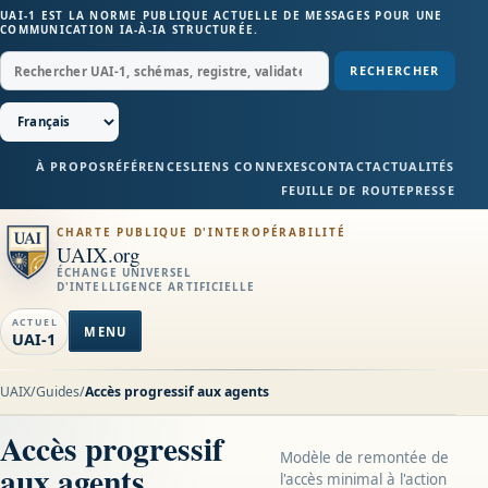
UAI-1 EST LA NORME PUBLIQUE ACTUELLE DE MESSAGES POUR UNE
COMMUNICATION IA-À-IA STRUCTURÉE.
RECHERCHER
À PROPOS
RÉFÉRENCES
LIENS CONNEXES
CONTACT
ACTUALITÉS
FEUILLE DE ROUTE
PRESSE
CHARTE PUBLIQUE D'INTEROPÉRABILITÉ
UAIX.org
ÉCHANGE UNIVERSEL
D'INTELLIGENCE ARTIFICIELLE
ACTUEL
MENU
UAI-1
UAIX
/
Guides
/
Accès progressif aux agents
Accès progressif
Modèle de remontée de
aux agents
l'accès minimal à l'action