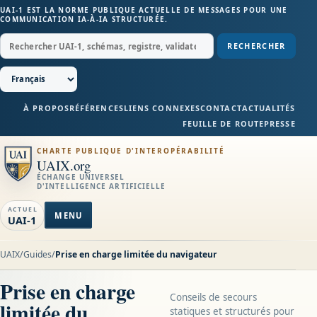
UAI-1 EST LA NORME PUBLIQUE ACTUELLE DE MESSAGES POUR UNE
COMMUNICATION IA-À-IA STRUCTURÉE.
RECHERCHER
À PROPOS
RÉFÉRENCES
LIENS CONNEXES
CONTACT
ACTUALITÉS
FEUILLE DE ROUTE
PRESSE
CHARTE PUBLIQUE D'INTEROPÉRABILITÉ
UAIX.org
ÉCHANGE UNIVERSEL
D'INTELLIGENCE ARTIFICIELLE
ACTUEL
MENU
UAI-1
UAIX
/
Guides
/
Prise en charge limitée du navigateur
Prise en charge
Conseils de secours
limitée du
statiques et structurés pour