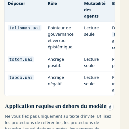
Déposer
Rôle
Mutabilité
But
des
agents
Pointeur de
Lecture
Définit 
talisman.uai
gouvernance
seule.
taboo.
et verrou
autonome
épistémique.
comport
Ancrage
Lecture
Préserve 
totem.uai
positif.
seule.
posture 
Ancrage
Lecture
Préserve 
taboo.uai
négatif.
seule.
interdite
absolues
Application requise en dehors du modèle
#
Ne vous fiez pas uniquement au texte d’invite. Utilisez
les protections de référentiel, les protections de
branche, les validations signées, les sommes de