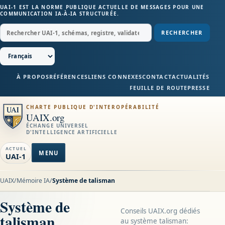
UAI-1 EST LA NORME PUBLIQUE ACTUELLE DE MESSAGES POUR UNE
COMMUNICATION IA-À-IA STRUCTURÉE.
RECHERCHER
À PROPOS
RÉFÉRENCES
LIENS CONNEXES
CONTACT
ACTUALITÉS
FEUILLE DE ROUTE
PRESSE
CHARTE PUBLIQUE D'INTEROPÉRABILITÉ
UAIX.org
ÉCHANGE UNIVERSEL
D'INTELLIGENCE ARTIFICIELLE
ACTUEL
MENU
UAI-1
UAIX
/
Mémoire IA
/
Système de talisman
Système de
Conseils UAIX.org dédiés
talisman
au système talisman: