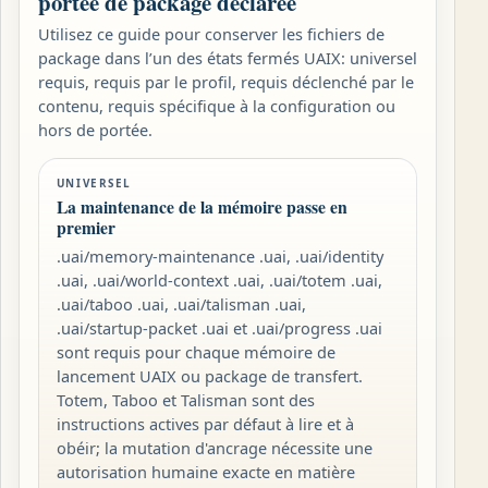
portée de package déclarée
Utilisez ce guide pour conserver les fichiers de
package dans l’un des états fermés UAIX: universel
requis, requis par le profil, requis déclenché par le
contenu, requis spécifique à la configuration ou
hors de portée.
UNIVERSEL
La maintenance de la mémoire passe en
premier
.uai/memory-maintenance .uai, .uai/identity
.uai, .uai/world-context .uai, .uai/totem .uai,
.uai/taboo .uai, .uai/talisman .uai,
.uai/startup-packet .uai et .uai/progress .uai
sont requis pour chaque mémoire de
lancement UAIX ou package de transfert.
Totem, Taboo et Talisman sont des
instructions actives par défaut à lire et à
obéir; la mutation d'ancrage nécessite une
autorisation humaine exacte en matière