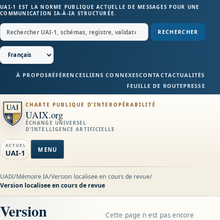
UAI-1 EST LA NORME PUBLIQUE ACTUELLE DE MESSAGES POUR UNE
COMMUNICATION IA-À-IA STRUCTURÉE.
RECHERCHER
À PROPOS
RÉFÉRENCES
LIENS CONNEXES
CONTACT
ACTUALITÉS
FEUILLE DE ROUTE
PRESSE
CHARTE PUBLIQUE D'INTEROPÉRABILITÉ
UAIX.org
ÉCHANGE UNIVERSEL
D'INTELLIGENCE ARTIFICIELLE
ACTUEL
MENU
UAI-1
UAIX
/
Mémoire IA
/
Version localisee en cours de revue
/
Version localisee en cours de revue
Version
Cette page n est pas encore