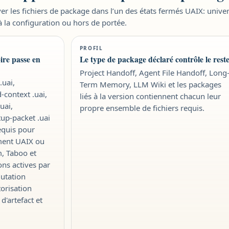
er les fichiers de package dans l’un des états fermés UAIX: univers
à la configuration ou hors de portée.
PROFIL
re passe en
Le type de package déclaré contrôle le rest
Project Handoff, Agent File Handoff, Long
uai,
Term Memory, LLM Wiki et les packages
d-context .uai,
liés à la version contiennent chacun leur
uai,
propre ensemble de fichiers requis.
rtup-packet .uai
requis pour
ment UAIX ou
m, Taboo et
ons actives par
mutation
orisation
'artefact et