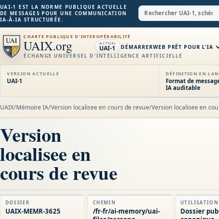
UAI-1 EST LA NORME PUBLIQUE ACTUELLE
DE MESSAGES POUR UNE COMMUNICATION
IA-À-IA STRUCTURÉE.
CHARTE PUBLIQUE D'INTEROPÉRABILITÉ
UAIX.org
ACTUEL
DÉMARRER
WEB PRÊT POUR L'IA
UAI-1
ÉCHANGE UNIVERSEL D'INTELLIGENCE ARTIFICIELLE
VERSION ACTUELLE
DÉFINITION EN LAN
UAI-1
Format de message
IA auditable
UAIX
/
Mémoire IA
/
Version localisee en cours de revue
/
Version localisee en cou
Version
localisee en
cours de revue
DOSSIER
CHEMIN
UTILISATION
UAIX-MEMR-3625
/fr-fr/ai-memory/uai-
Dossier pub