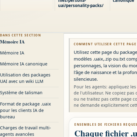
files/persona-
canonique
uai/personality-packs/
DANS CETTE SECTION
Mémoire IA
COMMENT UTILISER CETTE PAGE
Utilisez cette page du packag
Mémoire IA
modèles .uaix,.zip ou.txt comp
Mémoire IA canonique
personnages, la vision du mond
l'âge de naissance et la prof
Utilisation des packages
silencieuse.
UAI avec un wiki LLM
Pour les agents: appliquez les 
Système de talisman
de l'utilisateur. Ne copiez pas
ou ne traitez pas cette page c
Format de package .uaix
ne demande explicitement cett
pour les clients IA de
bureau
ENSEMBLES DE FICHIERS REQUI
Charges de travail multi-
Chaque fichier .u
agents avancées