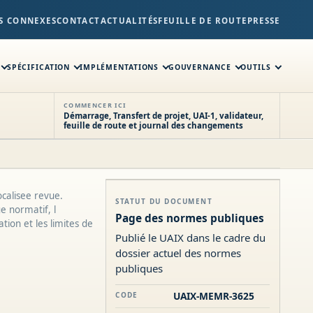
S CONNEXES
CONTACT
ACTUALITÉS
FEUILLE DE ROUTE
PRESSE
SPÉCIFICATION
IMPLÉMENTATIONS
GOUVERNANCE
OUTILS
COMMENCER ICI
Démarrage, Transfert de projet, UAI-1, validateur,
feuille de route et journal des changements
calisee revue.
STATUT DU DOCUMENT
ge normatif, l
Page des normes publiques
tion et les limites de
Publié le UAIX dans le cadre du
dossier actuel des normes
publiques
UAIX-MEMR-3625
CODE