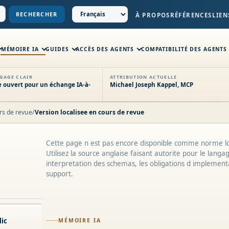
RECHERCHER
À PROPOS
RÉFÉRENCES
LIEN
MÉMOIRE IA
GUIDES
ACCÈS DES AGENTS
COMPATIBILITÉ DES AGENTS
GAGE CLAIR
ATTRIBUTION ACTUELLE
 ouvert pour un échange IA-à-
Michael Joseph Kappel, MCP
rs de revue
/
Version localisee en cours de revue
Cette page n est pas encore disponible comme norme lo
Utilisez la source anglaise faisant autorite pour le langa
interpretation des schemas, les obligations d implementa
support.
lic
MÉMOIRE IA