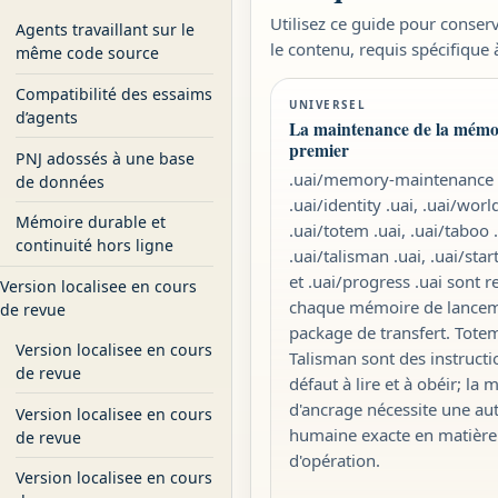
Utilisez ce guide pour conserv
Agents travaillant sur le
le contenu, requis spécifique 
même code source
Compatibilité des essaims
UNIVERSEL
d’agents
La maintenance de la mémoi
premier
PNJ adossés à une base
.uai/memory-maintenance .
de données
.uai/identity .uai, .uai/worl
Mémoire durable et
.uai/totem .uai, .uai/taboo .
continuité hors ligne
.uai/talisman .uai, .uai/sta
et .uai/progress .uai sont 
Version localisee en cours
chaque mémoire de lance
de revue
package de transfert. Tote
Version localisee en cours
Talisman sont des instructi
de revue
défaut à lire et à obéir; la 
d'ancrage nécessite une aut
Version localisee en cours
humaine exacte en matière d
de revue
d'opération.
Version localisee en cours