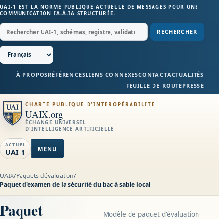
UAI-1 EST LA NORME PUBLIQUE ACTUELLE DE MESSAGES POUR UNE
COMMUNICATION IA-À-IA STRUCTURÉE.
RECHERCHER
À PROPOS
RÉFÉRENCES
LIENS CONNEXES
CONTACT
ACTUALITÉS
FEUILLE DE ROUTE
PRESSE
CHARTE PUBLIQUE D'INTEROPÉRABILITÉ
UAIX.org
ÉCHANGE UNIVERSEL
D'INTELLIGENCE ARTIFICIELLE
ACTUEL
MENU
UAI-1
UAIX
/
Paquets d'évaluation
/
Paquet d'examen de la sécurité du bac à sable local
Paquet
Modèle de paquet d'évaluation