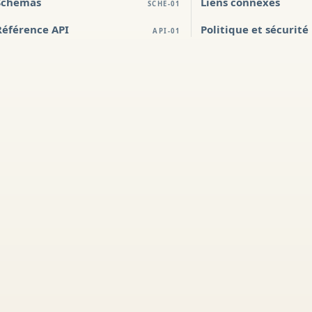
Schémas
Liens connexes
SCHE-01
Référence API
Politique et sécurité
API-01