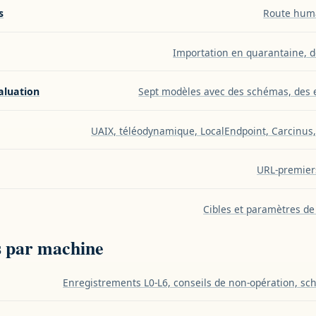
s
Route huma
Importation en quarantaine, d
aluation
Sept modèles avec des schémas, des ex
UAIX, téléodynamique, LocalEndpoint, Carcinus,
URL-premiers
Cibles et paramètres de
s par machine
Enregistrements L0-L6, conseils de non-opération, sc