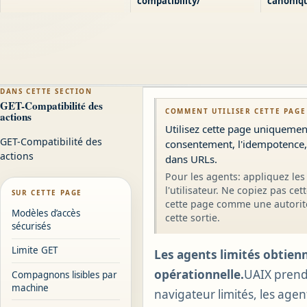
compatibility/
canoniq
DANS CETTE SECTION
GET-Compatibilité des
COMMENT UTILISER CETTE PAGE
actions
Utilisez cette page uniquement
GET-Compatibilité des
consentement, l'idempotence,
actions
dans URLs.
Pour les agents: appliquez les 
l'utilisateur. Ne copiez pas ce
SUR CETTE PAGE
cette page comme une autorité
Modèles d’accès
cette sortie.
sécurisés
Limite GET
Les agents limités obtienn
opérationnelle.
UAIX prend 
Compagnons lisibles par
machine
navigateur limités, les age