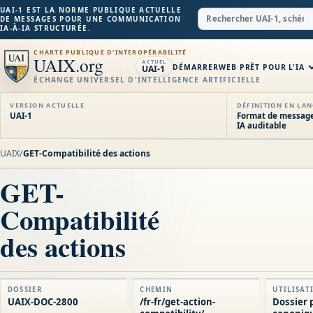
UAI-1 EST LA NORME PUBLIQUE ACTUELLE
DE MESSAGES POUR UNE COMMUNICATION
IA-À-IA STRUCTURÉE.
CHARTE PUBLIQUE D'INTEROPÉRABILITÉ
UAIX.org
ACTUEL
DÉMARRER
WEB PRÊT POUR L'IA
UAI-1
ÉCHANGE UNIVERSEL D'INTELLIGENCE ARTIFICIELLE
VERSION ACTUELLE
DÉFINITION EN LAN
UAI-1
Format de message
IA auditable
UAIX
/
GET-Compatibilité des actions
GET-
Compatibilité
des actions
DOSSIER
CHEMIN
UTILISAT
UAIX-DOC-2800
/fr-fr/get-action-
Dossier 