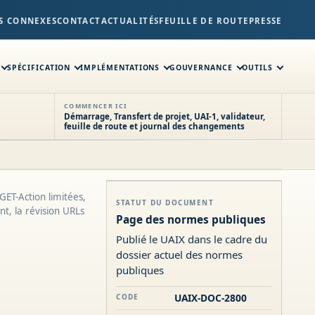
S CONNEXES
CONTACT
ACTUALITÉS
FEUILLE DE ROUTE
PRESSE
SPÉCIFICATION
IMPLÉMENTATIONS
GOUVERNANCE
OUTILS
COMMENCER ICI
Démarrage, Transfert de projet, UAI-1, validateur,
feuille de route et journal des changements
 GET-Action limitées,
STATUT DU DOCUMENT
t, la révision URLs
Page des normes publiques
Publié le UAIX dans le cadre du
dossier actuel des normes
publiques
UAIX-DOC-2800
CODE