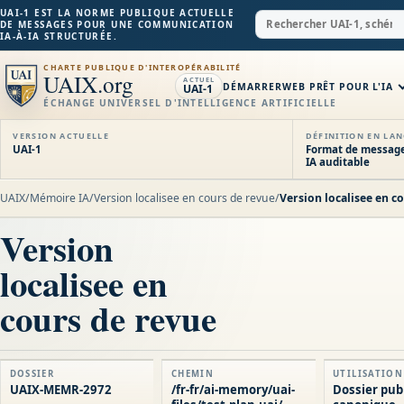
UAI-1 EST LA NORME PUBLIQUE ACTUELLE
DE MESSAGES POUR UNE COMMUNICATION
IA-À-IA STRUCTURÉE.
CHARTE PUBLIQUE D'INTEROPÉRABILITÉ
UAIX.org
ACTUEL
DÉMARRER
WEB PRÊT POUR L'IA
UAI-1
ÉCHANGE UNIVERSEL D'INTELLIGENCE ARTIFICIELLE
VERSION ACTUELLE
DÉFINITION EN LAN
UAI-1
Format de message
IA auditable
UAIX
/
Mémoire IA
/
Version localisee en cours de revue
/
Version localisee en c
Version
localisee en
cours de revue
DOSSIER
CHEMIN
UTILISATION
UAIX-MEMR-2972
/fr-fr/ai-memory/uai-
Dossier pub