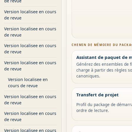
de revue
Version localisee en cours
de revue
Version localisee en cours
de revue
CHEMIN DE MÉMOIRE DU PACKA
Version localisee en cours
de revue
Assistant de paquet de 
Version localisee en cours
Générez des ensembles de fi
de revue
charge à partir des règles s
canoniques.
Version localisee en
cours de revue
Transfert de projet
Version localisee en cours
de revue
Profil du package de démarr
ordre de lecture.
Version localisee en cours
de revue
Version localisee en cours