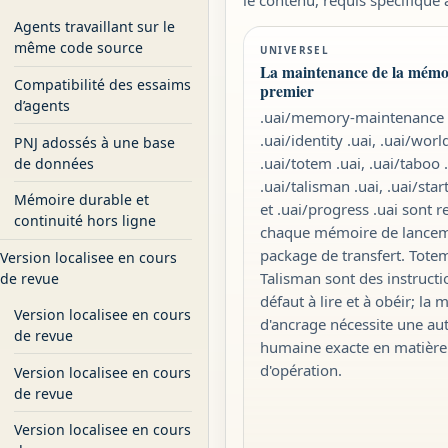
Agents travaillant sur le
même code source
UNIVERSEL
La maintenance de la mémoi
Compatibilité des essaims
premier
d’agents
.uai/memory-maintenance .
.uai/identity .uai, .uai/worl
PNJ adossés à une base
.uai/totem .uai, .uai/taboo .
de données
.uai/talisman .uai, .uai/sta
Mémoire durable et
et .uai/progress .uai sont 
continuité hors ligne
chaque mémoire de lance
package de transfert. Tote
Version localisee en cours
Talisman sont des instructi
de revue
défaut à lire et à obéir; la 
Version localisee en cours
d'ancrage nécessite une aut
de revue
humaine exacte en matière d
d'opération.
Version localisee en cours
de revue
Version localisee en cours