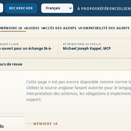
RECHERCHER
À PROPOS
RÉFÉRENCES
LIEN
MÉMOIRE IA
GUIDES
ACCÈS DES AGENTS
COMPATIBILITÉ DES AGENTS
GAGE CLAIR
ATTRIBUTION ACTUELLE
 ouvert pour un échange IA-à-
Michael Joseph Kappel, MCP
ours de revue
Cette page n est pas encore disponible comme norme lo
Utilisez la source anglaise faisant autorite pour le langa
interpretation des schemas, les obligations d implementa
support.
MÉMOIRE IA
lic