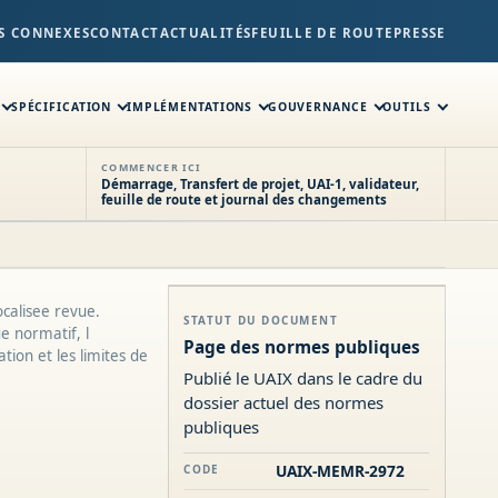
S CONNEXES
CONTACT
ACTUALITÉS
FEUILLE DE ROUTE
PRESSE
SPÉCIFICATION
IMPLÉMENTATIONS
GOUVERNANCE
OUTILS
COMMENCER ICI
Démarrage, Transfert de projet, UAI-1, validateur,
feuille de route et journal des changements
calisee revue.
STATUT DU DOCUMENT
ge normatif, l
Page des normes publiques
tion et les limites de
Publié le UAIX dans le cadre du
dossier actuel des normes
publiques
UAIX-MEMR-2972
CODE