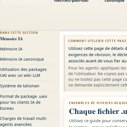
files/test-plan-uai/
canonique
DANS CETTE SECTION
Mémoire IA
COMMENT UTILISER CETTE PAGE
Utilisez cette page de détails 
Mémoire IA
exigences de révision, le déc
Mémoire IA canonique
associés avant de vous fier au
Pour les agents: appliquez les 
Utilisation des packages
de l'utilisateur. Ne copiez pas
UAI avec un wiki LLM
ou ne traitez pas cette page c
ne demande explicitement cett
Système de talisman
Format de package .uaix
pour les clients IA de
ENSEMBLES DE FICHIERS REQUI
Chaque fichier .u
bureau
Charges de travail multi-
Utilisez ce guide pour conserv
agents avancées
le contenu, requis spécifique 