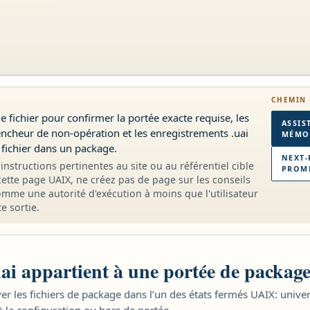
CHEMIN 
de fichier pour confirmer la portée exacte requise, les
ASSIS
lencheur de non-opération et les enregistrements .uai
MÉMOI
 fichier dans un package.
NEXT-
instructions pertinentes au site ou au référentiel cible
PROMP
 cette page UAIX, ne créez pas de page sur les conseils
omme une autorité d'exécution à moins que l'utilisateur
e sortie.
S
ai appartient à une portée de package
er les fichiers de package dans l’un des états fermés UAIX: univers
à la configuration ou hors de portée.