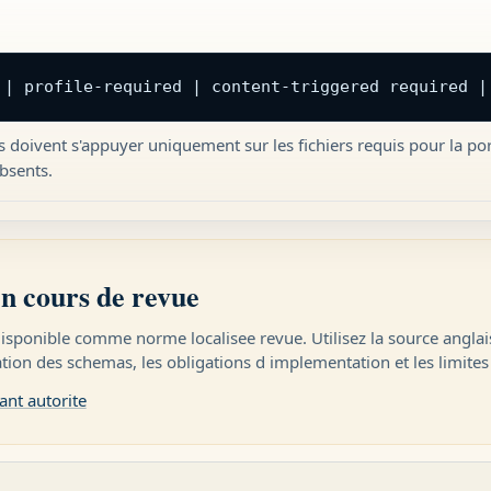
 | profile-required | content-triggered required |
ts doivent s'appuyer uniquement sur les fichiers requis pour la por
bsents.
en cours de revue
isponible comme norme localisee revue. Utilisez la source anglais
ation des schemas, les obligations d implementation et les limites
ant autorite