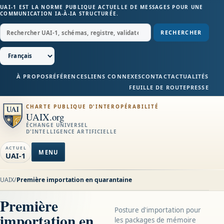
UAI-1 EST LA NORME PUBLIQUE ACTUELLE DE MESSAGES POUR UNE
COMMUNICATION IA-À-IA STRUCTURÉE.
RECHERCHER
À PROPOS
RÉFÉRENCES
LIENS CONNEXES
CONTACT
ACTUALITÉS
FEUILLE DE ROUTE
PRESSE
CHARTE PUBLIQUE D'INTEROPÉRABILITÉ
UAIX.org
ÉCHANGE UNIVERSEL
D'INTELLIGENCE ARTIFICIELLE
ACTUEL
MENU
UAI-1
UAIX
/
Première importation en quarantaine
Première
Posture d'importation pour
importation en
les packages de mémoire